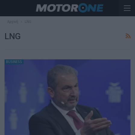
Αρχική
LNG
LNG
BUSINESS