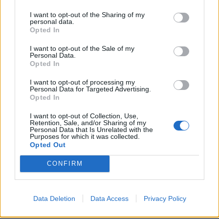
I want to opt-out of the Sharing of my
personal data.
Opted In
I want to opt-out of the Sale of my
Personal Data.
Opted In
I want to opt-out of processing my
Personal Data for Targeted Advertising.
Opted In
I want to opt-out of Collection, Use,
Retention, Sale, and/or Sharing of my
Personal Data that Is Unrelated with the
Purposes for which it was collected.
Opted Out
ΕΠΙΚΑΙΡΟΤΗΤΑ
CONFIRM
Ο Alain Favey αποκλειστικά στα Auto Express /
MotorOne: Το…
Data Deletion
Data Access
Privacy Policy
6.8.2026