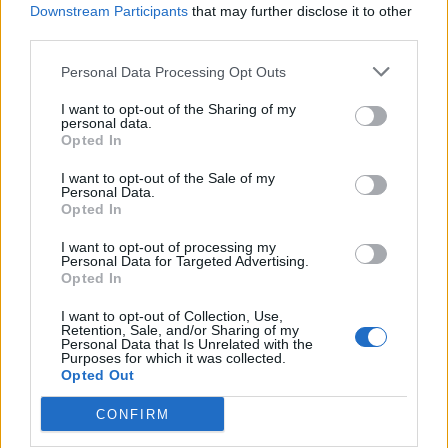
Downstream Participants
that may further disclose it to other
third parties.
WEBTV
Personal Data Processing Opt Outs
I want to opt-out of the Sharing of my
personal data.
Opted In
I want to opt-out of the Sale of my
Personal Data.
Opted In
I want to opt-out of processing my
Personal Data for Targeted Advertising.
Opted In
Skoda: Ξεκίνησε η παραγωγή του
νέου Peaq – Δείτε Video από τη
I want to opt-out of Collection, Use,
Retention, Sale, and/or Sharing of my
γραμμή παραγωγής
Personal Data that Is Unrelated with the
Purposes for which it was collected.
Opted Out
WEB TV
6.8.2026
CONFIRM