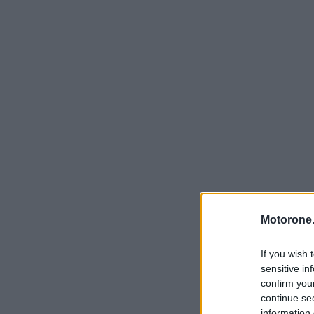
Motorone.
If you wish 
sensitive in
confirm you
continue se
information 