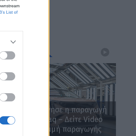
 downstream
B’s List of
WEBTV
Skoda: Ξεκίνησε η παραγωγή
του νέου Peaq – Δείτε Video
από τη γραμμή παραγωγής