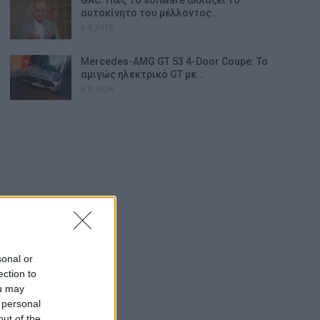
αυτοκίνητο του μέλλοντος…
6.8.2026
Mercedes-AMG GT 53 4-Door Coupe: Το
αμιγώς ηλεκτρικό GT με…
6.8.2026
sonal or
ection to
ou may
 personal
out of the