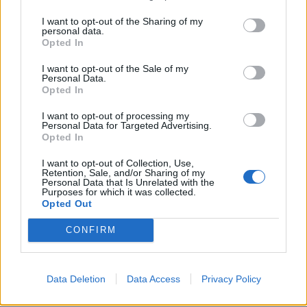
I want to opt-out of the Sharing of my
personal data.
Opted In
I want to opt-out of the Sale of my
Personal Data.
Opted In
I want to opt-out of processing my
Personal Data for Targeted Advertising.
Opted In
I want to opt-out of Collection, Use,
Retention, Sale, and/or Sharing of my
Personal Data that Is Unrelated with the
Purposes for which it was collected.
Opted Out
ΕΠΙΚΑΙΡΟΤΗΤΑ
CONFIRM
Toyota C-HR: Δέκα χρόνια success-story, με 2,1
εκατομμύρια…
Data Deletion
Data Access
Privacy Policy
5.8.2026