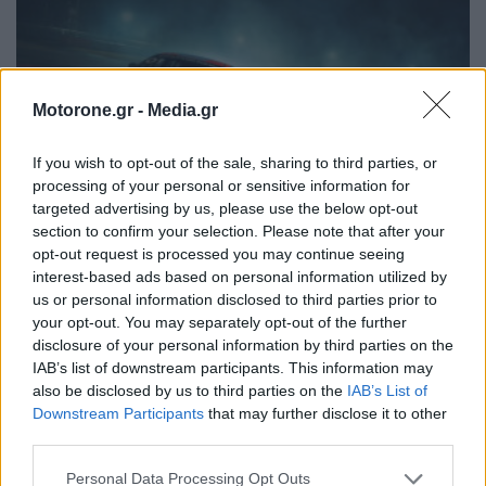
Motorone.gr -
Media.gr
If you wish to opt-out of the sale, sharing to third parties, or
processing of your personal or sensitive information for
targeted advertising by us, please use the below opt-out
section to confirm your selection. Please note that after your
opt-out request is processed you may continue seeing
interest-based ads based on personal information utilized by
Το Hyundai Ioniq 5N eN1 Cup ενσαρκώνει μία
us or personal information disclosed to third parties prior to
νέα εποχή στους αγώνες αυτοκινήτου
your opt-out. You may separately opt-out of the further
disclosure of your personal information by third parties on the
NEWSROOM
8.4.2024
IAB’s list of downstream participants. This information may
also be disclosed by us to third parties on the
IAB’s List of
Downstream Participants
that may further disclose it to other
ΠΑΛΑΙΌΤΕΡΑ ΆΡΘΡΑ
third parties.
Personal Data Processing Opt Outs