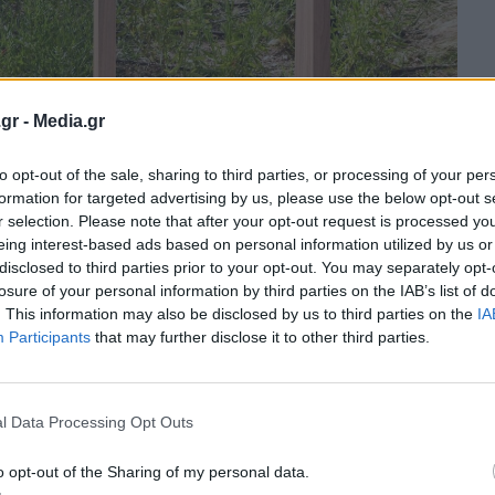
gr -
Media.gr
to opt-out of the sale, sharing to third parties, or processing of your per
κτρικό αυτοκίνητο πόλης, από 17.900€!
formation for targeted advertising by us, please use the below opt-out s
r selection. Please note that after your opt-out request is processed y
eing interest-based ads based on personal information utilized by us or
να στην κατηγορία του!
disclosed to third parties prior to your opt-out. You may separately opt-
losure of your personal information by third parties on the IAB’s list of
 που έρχεται να αλλάξει τα δεδομένα
. This information may also be disclosed by us to third parties on the
IA
Participants
that may further disclose it to other third parties.
4xe
t Twingo E-Tech
l Data Processing Opt Outs
o opt-out of the Sharing of my personal data.