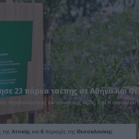
γησε 23 πάρκα τσέπης σε Αθήνα και Θ
ής περιβαλλοντικής και κοινωνικής αξίας, η ΔΕΗ συμβάλλει 
ς της
Αττικής
και
6
περιοχές της
Θεσσαλονίκης