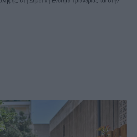
άληψης, στη Δημοτική Ενότητα Τριανδρίας και στην