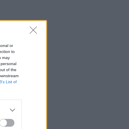
sonal or
ection to
ou may
 personal
out of the
 downstream
B’s List of