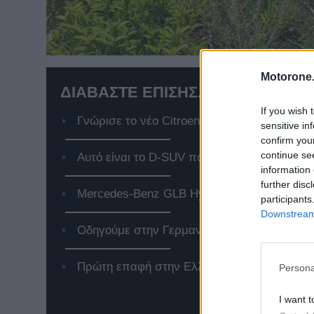
Motorone.
ΔΙΑΒΑΣΤΕ ΕΠΙΣΗΣ...
If you wish 
Γνώρισε το νέο Citroen e-C3, το αμιγώς ηλε
sensitive in
confirm you
continue se
Αυτό είναι το D-SUV που αλλάζει τα δεδομέ
information 
further disc
Mercedes-Benz GLB Hybrid: Το premium SUV
participants
Downstream 
Οδηγούμε στην Γερμανία το Jeep Compass 
Πρώτη επαφή στην Ελλάδα με το νέο Renaul
Persona
I want t