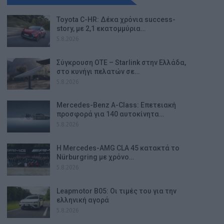
Toyota C-HR: Δέκα χρόνια success-
story, με 2,1 εκατομμύρια…
5.8.2026
Σύγκρουση ΟΤΕ – Starlink στην Ελλάδα,
στο κυνήγι πελατών σε…
5.8.2026
Mercedes-Benz A-Class: Επετειακή
προσφορά για 140 αυτοκίνητα…
5.8.2026
Η Mercedes-AMG CLA 45 κατακτά το
Nürburgring με χρόνο…
5.8.2026
Leapmotor B05: Οι τιμές του για την
ελληνική αγορά
5.8.2026