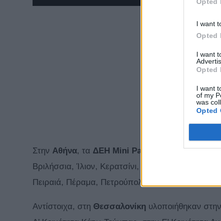
Opted 
I want t
Opted 
I want 
Advertis
Opted 
I want t
of my P
was col
Opted 
Στην
Αθήνα
, τα
ΔΕΗ Mini Parks
δημιουργήθηκαν σ
Βριλήσσια, Ίλιον, Κερατσίνι, Κηφισιά, Κορυδαλλ
Πειραιά, Πέραμα, Πετρούπολη, Πεύκη και Χαλάνδ
Αντίστοιχα, στη
Θεσσαλονίκη
υλοποιήθηκαν στην 