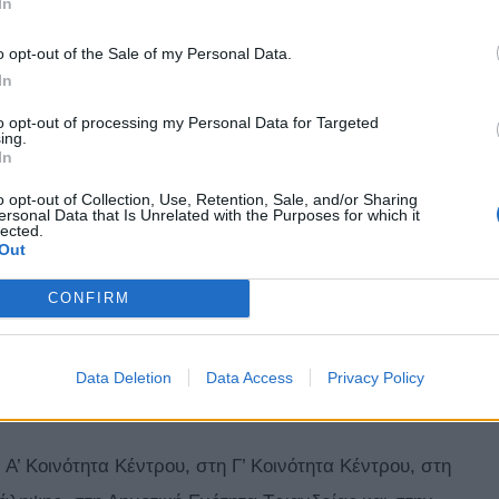
In
o opt-out of the Sale of my Personal Data.
In
to opt-out of processing my Personal Data for Targeted
ing.
In
o opt-out of Collection, Use, Retention, Sale, and/or Sharing
ersonal Data that Is Unrelated with the Purposes for which it
lected.
Out
CONFIRM
ε Αγία Παρασκευή, Σταθμό Λαρίσης, Άλιμο,
ό, Μάνδρα, Μαρούσι, Νέα Ιωνία, Παλλήνη-Γέρακα,
Data Deletion
Data Access
Privacy Policy
ρι.
Α’ Κοινότητα Κέντρου, στη Γ’ Κοινότητα Κέντρου, στη