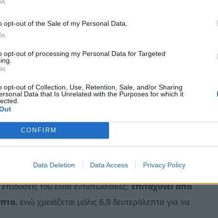
In
o opt-out of the Sale of my Personal Data.
In
to opt-out of processing my Personal Data for Targeted
ing.
In
o opt-out of Collection, Use, Retention, Sale, and/or Sharing
ersonal Data that Is Unrelated with the Purposes for which it
lected.
Out
CONFIRM
Data Deletion
Data Access
Privacy Policy
χνολογίες, νέο σχεδιαστικό προσανατολισμό και
 επιδόσεις του είναι εντυπωσιακές:
επιταχύνει από
επτα
, ενώ χρειάζεται μόλις 6,8 δευτερόλεπτα για να