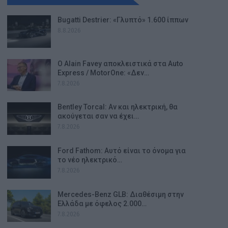
Bugatti Destrier: «Γλυπτό» 1.600 ίππων
8.8.2026
Ο Alain Favey αποκλειστικά στα Auto
Express / MotorOne: «Δεν…
7.8.2026
Bentley Torcal: Αν και ηλεκτρική, θα
ακούγεται σαν να έχει…
7.8.2026
Ford Fathom: Αυτό είναι το όνομα για
το νέο ηλεκτρικό…
7.8.2026
Mercedes-Benz GLB: Διαθέσιμη στην
Ελλάδα με όφελος 2.000…
7.8.2026