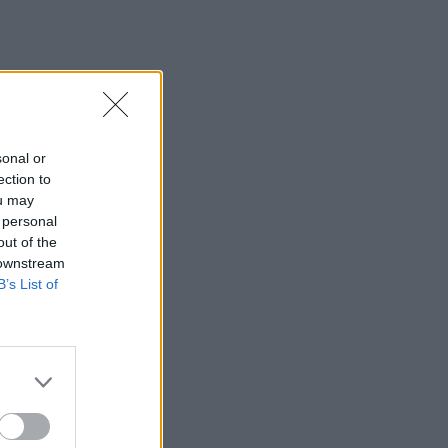
sonal or
ection to
ou may
 personal
out of the
 downstream
B’s List of