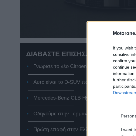
Motorone.
If you wish 
ΔΙΑΒΑΣΤΕ ΕΠΙΣΗΣ...
sensitive in
confirm you
Γνώρισε το νέο Citroen e-C3, το αμιγώς ηλε
continue se
information 
further disc
Αυτό είναι το D-SUV που αλλάζει τα δεδομέ
participants
Downstream 
Mercedes-Benz GLB Hybrid: Το premium SUV
Οδηγούμε στην Γερμανία το Jeep Compass 
Persona
Πρώτη επαφή στην Ελλάδα με το νέο Renaul
I want t