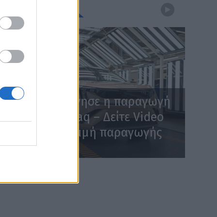
WEBTV
Skoda: Ξεκίνησε η παραγωγή
του νέου Peaq – Δείτε Video
από τη γραμμή παραγωγής
WEB TV
6.8.2026