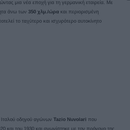
τας μια νέα εποχή για τη γερμανική εταιρεία. Με
τητα άνω των
350 χλμ./ώρα
και περιορισμένη
ποτελεί το ταχύτερο και ισχυρότερο αυτοκίνητο
ού Ιταλού οδηγού αγώνων
Tazio Nuvolari
που
20 και του 1930 και αγωνίστηκε με τον πρόγονο της