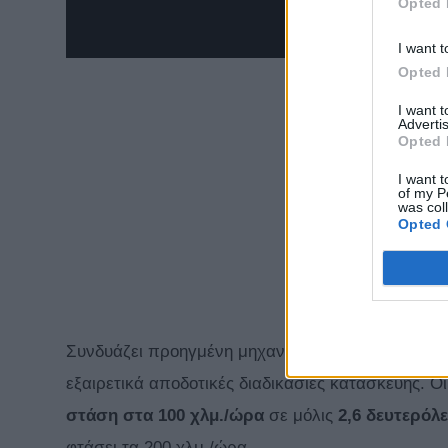
Opted 
I want t
Opted 
I want 
Advertis
Opted 
I want t
of my P
was col
Opted 
Συνδυάζει προηγμένη μηχανολογία, καινοτόμες τε
εξαιρετικά αποδοτικές διαδικασίες κατασκευής. Οι
στάση στα 100 χλμ./ώρα
σε μόλις
2,6 δευτερόλ
φτάσει τα 200 χλμ./ώρα.