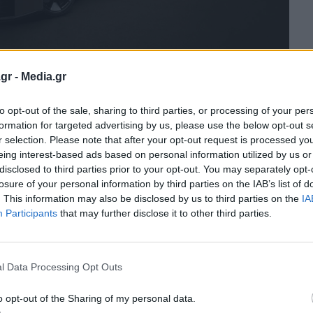
gr -
Media.gr
to opt-out of the sale, sharing to third parties, or processing of your per
formation for targeted advertising by us, please use the below opt-out s
r selection. Please note that after your opt-out request is processed y
κτρικό αυτοκίνητο πόλης, από 17.900€!
eing interest-based ads based on personal information utilized by us or
disclosed to third parties prior to your opt-out. You may separately opt-
losure of your personal information by third parties on the IAB’s list of
να στην κατηγορία του!
. This information may also be disclosed by us to third parties on the
IA
Participants
that may further disclose it to other third parties.
 που έρχεται να αλλάξει τα δεδομένα
4xe
l Data Processing Opt Outs
t Twingo E-Tech
o opt-out of the Sharing of my personal data.