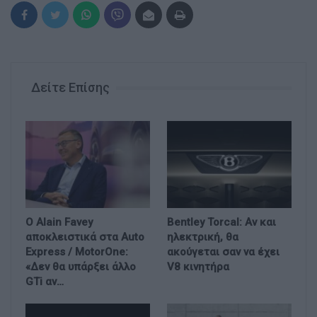
Δείτε Επίσης
Ο Alain Favey
Bentley Torcal: Αν και
αποκλειστικά στα Auto
ηλεκτρική, θα
Express / MotorOne:
ακούγεται σαν να έχει
«Δεν θα υπάρξει άλλο
V8 κινητήρα
GTi αν…