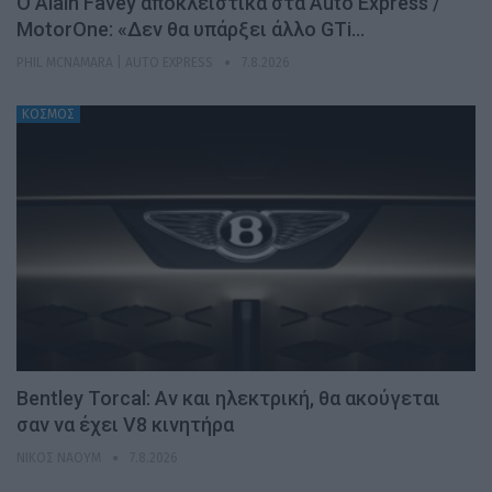
Ο Alain Favey αποκλειστικά στα Auto Express /
MotorOne: «Δεν θα υπάρξει άλλο GTi…
PHIL MCNAMARA | AUTO EXPRESS
7.8.2026
ΚΟΣΜΟΣ
Bentley Torcal: Αν και ηλεκτρική, θα ακούγεται
σαν να έχει V8 κινητήρα
ΝΊΚΟΣ ΝΑΟΎΜ
7.8.2026