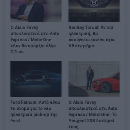
Ο Alain Favey
Bentley Torcal: Αν και
αποκλειστικά στα Auto
ηλεκτρική, θα
Express / MotorOne:
ακούγεται σαν να έχει
«Δεν θα υπάρξει άλλο
V8 κινητήρα
GTi αν…
Ford Fathom: Αυτό είναι
Ο Alain Favey
το όνομα για το νέο
αποκλειστικά στα Auto
ηλεκτρικό pick-up της
Express / MotorOne: Το
Ford
Peugeot 208 διατηρεί
τους…