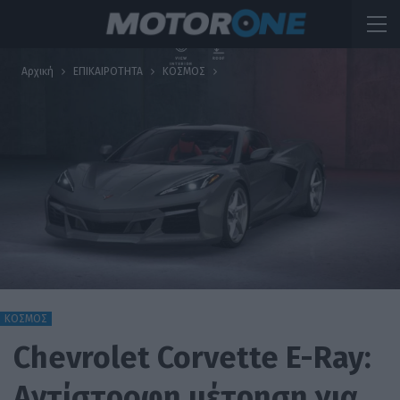
Αρχική
ΕΠΙΚΑΙΡΟΤΗΤΑ
ΚΟΣΜΟΣ
ΚΟΣΜΟΣ
Chevrolet Corvette E-Ray:
Αντίστροφη μέτρηση για