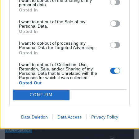
I want to opt-out of the Sharing of my
personal data.
Opted In
I want to opt-out of the Sale of my
Personal Data.
Opted In
I want to opt-out of processing my
Personal Data for Targeted Advertising.
Opted In
I want to opt-out of Collection, Use,
Retention, Sale, and/or Sharing of my
Personal Data that Is Unrelated with the
Purposes for which it was collected.
Opted Out
CONFIRM
ΕΠΙΚΑΙΡΟΤΗΤΑ
Data Deletion
Data Access
Privacy Policy
ΠΑΡΟΥΣΙΑΣΕΙΣ