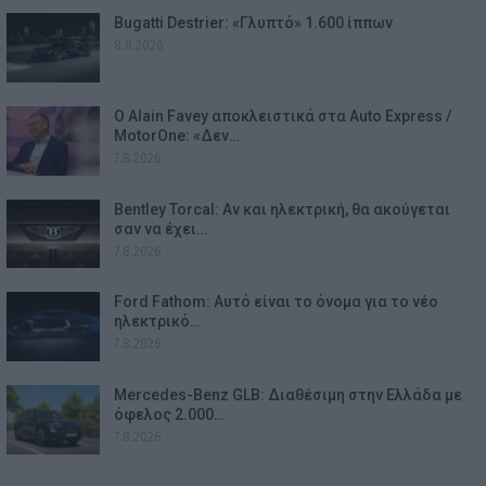
Bugatti Destrier: «Γλυπτό» 1.600 ίππων
8.8.2026
Ο Alain Favey αποκλειστικά στα Auto Express /
MotorOne: «Δεν…
7.8.2026
Bentley Torcal: Αν και ηλεκτρική, θα ακούγεται
σαν να έχει…
7.8.2026
Ford Fathom: Αυτό είναι το όνομα για το νέο
ηλεκτρικό…
7.8.2026
Mercedes-Benz GLB: Διαθέσιμη στην Ελλάδα με
όφελος 2.000…
7.8.2026