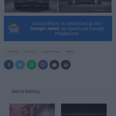
Ακολουθήστε το MotorOne.gr στο
Google News
για άμεση και έγκυρη
ενημέρωση!
Chevrolet
Corvette
Corvette E-Ray
Hybrid
Δείτε Επίσης