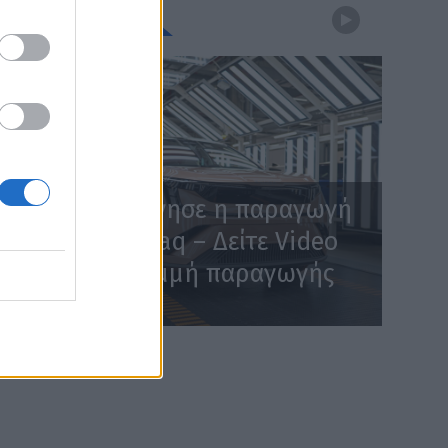
WEBTV
Skoda: Ξεκίνησε η παραγωγή
του νέου Peaq – Δείτε Video
από τη γραμμή παραγωγής
WEB TV
6.8.2026