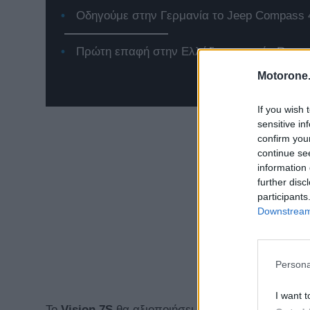
Οδηγούμε στην Γερμανία το Jeep Compass 
Πρώτη επαφή στην Ελλάδα με το νέο Renaul
Motorone.
If you wish 
sensitive in
confirm you
continue se
information 
further disc
participants
Downstream 
Persona
I want t
Το
Vision 7S
θα αξιοποιήσει στο έπακρο το
EV
σύσ