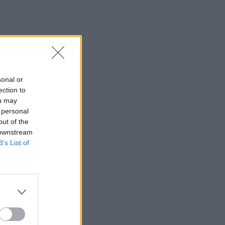
sonal or
ection to
ou may
 personal
out of the
 downstream
B’s List of