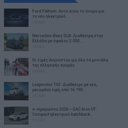
Ford Fathom: Αυτό είναι το όνομα για
το νέο ηλεκτρικό…
7.8.2026
Mercedes-Benz GLB: Διαθέσιμη στην
Ελλάδα με όφελος 2.000…
7.8.2026
Οι τιμές Αυγούστου για όλα τα μοντέλα
της ελληνικής αγοράς
7.8.2026
Leapmotor T03: Διαθέσιμο με νέα,
μειωμένη τιμή, από 16.190…
7.8.2026
e-νημερώσου 2026 – GAC Aion UT:
Compact ηλεκτρικό hatchback…
7.8.2026