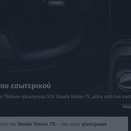
του εσωτερικού
 7θέσιου ηλεκτρικού SUV Skoda Vision 7S, μέσα από ένα σκί
πλό του
Skoda Vision 7S
– του νέου
ηλεκτρικού