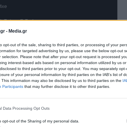
4xe
t Twingo E-Tech
gr -
Media.gr
to opt-out of the sale, sharing to third parties, or processing of your per
formation for targeted advertising by us, please use the below opt-out s
r selection. Please note that after your opt-out request is processed y
eing interest-based ads based on personal information utilized by us or
disclosed to third parties prior to your opt-out. You may separately opt-
losure of your personal information by third parties on the IAB’s list of
. This information may also be disclosed by us to third parties on the
IA
Participants
that may further disclose it to other third parties.
l Data Processing Opt Outs
o opt-out of the Sharing of my personal data.
τημα κίνησής του με μια καμπίνα που μοιάζει με