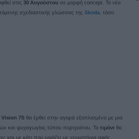
υφθεί στις
30 Αυγούστου
σε μορφή concept. Το νέο
επόμενης σχεδιαστικής γλώσσας της
Skoda
, τόσο
ο
Vision 7S
θα έρθει στην αγορά εξοπλισμένο με μια
ών και ψυχαγωγίας τύπου πορτραίτου. Το
τιμόνι
θα
ς και με κάτι που μοιάζει με χειριστήρια αφής.