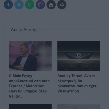
Δείτε Επίσης
Ο Alain Favey
Bentley Torcal: Αν και
αποκλειστικά στα Auto
ηλεκτρική, θα
Express / MotorOne:
ακούγεται σαν να έχει
«Δεν θα υπάρξει άλλο
V8 κινητήρα
GTi αν…