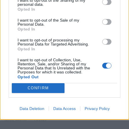
Ο Alain Favey αποκλειστικά στα Auto Express /
I want to opt-out of the Sharing of my
personal data.
MotorOne: «Δεν θα υπάρξει άλλο GTi…
Opted In
PHIL MCNAMARA | AUTO EXPRESS
7.8.2026
I want to opt-out of the Sale of my
Personal Data.
Opted In
ΚΟΣΜΟΣ
I want to opt-out of processing my
Personal Data for Targeted Advertising.
Opted In
I want to opt-out of Collection, Use,
Retention, Sale, and/or Sharing of my
Personal Data that Is Unrelated with the
Purposes for which it was collected.
Opted Out
CONFIRM
Bentley Torcal: Αν και ηλεκτρική, θα ακούγεται
Data Deletion
Data Access
Privacy Policy
σαν να έχει V8 κινητήρα
ΝΊΚΟΣ ΝΑΟΎΜ
7.8.2026