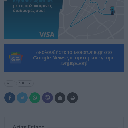
Ακολουθήστε το MotorOne.gr στο
Google News
για άμεση και έγκυρη
ενημέρωση!
ΔΕΗ
ΔΕΗ blue
Δείτε Επίσης