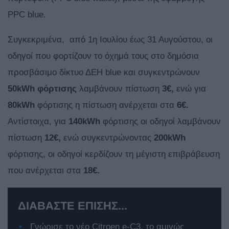
PPC blue.
Συγκεκριμένα, από 1η Ιουλίου έως 31 Αυγούστου, οι
οδηγοί που φορτίζουν το όχημά τους στο δημόσια
προσβάσιμο δίκτυο ΔΕΗ blue και συγκεντρώνουν
50kWh φόρτισης
λαμβάνουν πίστωση
3€,
ενώ για
80kWh
φόρτισης η πίστωση ανέρχεται στα
6€.
Αντίστοιχα, για
140kWh
φόρτισης οι οδηγοί λαμβάνουν
πίστωση
12€,
ενώ συγκεντρώνοντας
200kWh
φόρτισης, οι οδηγοί κερδίζουν τη μέγιστη επιβράβευση
που ανέρχεται στα
18€.
ΔΙΑΒΑΣΤΕ ΕΠΙΣΗΣ...
Γνώρισε το νέο Citroen e-C3, το αμιγώς