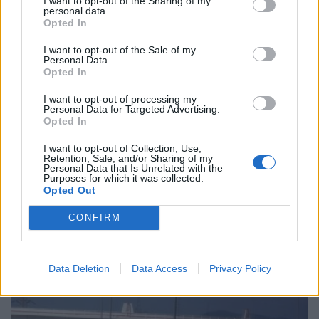
I want to opt-out of the Sharing of my
personal data.
Opted In
ΚΟΣΜΟΣ
I want to opt-out of the Sale of my
Personal Data.
Opted In
I want to opt-out of processing my
Personal Data for Targeted Advertising.
Opted In
I want to opt-out of Collection, Use,
Retention, Sale, and/or Sharing of my
Personal Data that Is Unrelated with the
Purposes for which it was collected.
Opted Out
Ο Alain Favey αποκλειστικά στα Auto Express /
CONFIRM
MotorOne: Το Peugeot 208 διατηρεί…
PHIL MCNAMARA | AUTO EXPRESS
6.8.2026
Data Deletion
Data Access
Privacy Policy
ΕΛΛΑΔΑ