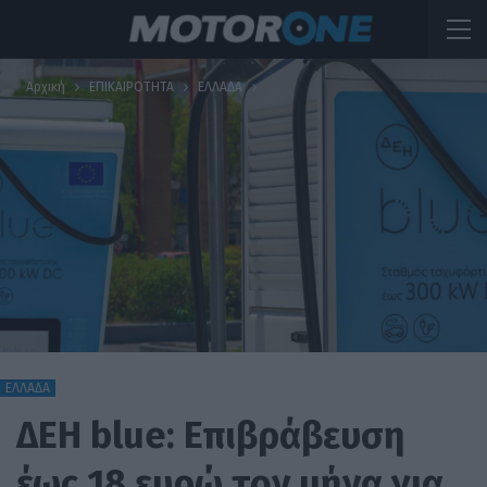
Αρχική
ΕΠΙΚΑΙΡΟΤΗΤΑ
ΕΛΛΑΔΑ
ΕΛΛΑΔΑ
ΔΕΗ blue: Επιβράβευση
έως 18 ευρώ τον μήνα για