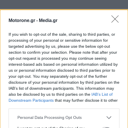
Motorone.gr -
Media.gr
If you wish to opt-out of the sale, sharing to third parties, or
processing of your personal or sensitive information for
ΕΠΙΚΑΙΡΟΤΗΤΑ
targeted advertising by us, please use the below opt-out
section to confirm your selection. Please note that after your
Ο Alain Favey αποκλειστικά στα Auto Express /
opt-out request is processed you may continue seeing
MotorOne: «Δεν…
interest-based ads based on personal information utilized by
7.8.2026
us or personal information disclosed to third parties prior to
your opt-out. You may separately opt-out of the further
Bentley Torcal: Αν και ηλεκτρική, θα ακούγεται
disclosure of your personal information by third parties on the
σαν να έχει…
IAB’s list of downstream participants. This information may
7.8.2026
also be disclosed by us to third parties on the
IAB’s List of
Downstream Participants
that may further disclose it to other
Ford Fathom: Αυτό είναι το όνομα για το νέο
third parties.
ηλεκτρικό…
7.8.2026
Personal Data Processing Opt Outs