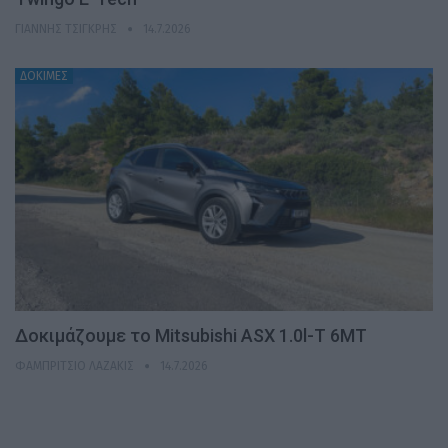
ΓΙΆΝΝΗΣ ΤΣΙΓΚΡΉΣ
14.7.2026
ΔΟΚΙΜΕΣ
Δοκιμάζουμε το Mitsubishi ASX 1.0l-T 6MT
ΦΑΜΠΡΊΤΣΙΟ ΛΑΖΆΚΙΣ
14.7.2026