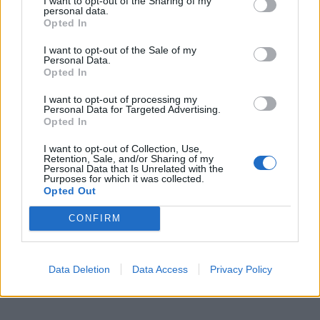
I want to opt-out of the Sharing of my
Mercedes-Benz GLB: Διαθέσιμη στην Ελλάδα με
personal data.
όφελος 2.000…
Opted In
7.8.2026
I want to opt-out of the Sale of my
Personal Data.
Οι τιμές Αυγούστου για όλα τα μοντέλα της
Opted In
ελληνικής αγοράς
7.8.2026
I want to opt-out of processing my
Personal Data for Targeted Advertising.
Opted In
I want to opt-out of Collection, Use,
Retention, Sale, and/or Sharing of my
Personal Data that Is Unrelated with the
Purposes for which it was collected.
Opted Out
CONFIRM
Data Deletion
Data Access
Privacy Policy