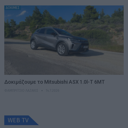
ΔΟΚΙΜΕΣ
Δοκιμάζουμε το Mitsubishi ASX 1.0l-T 6MT
ΦΑΜΠΡΊΤΣΙΟ ΛΑΖΆΚΙΣ
14.7.2026
WEB TV