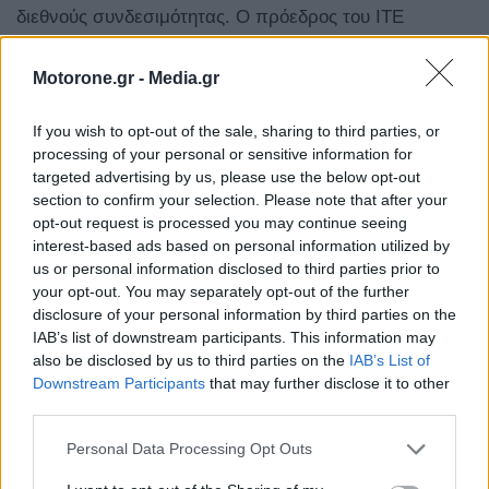
διεθνούς συνδεσιμότητας. Ο πρόεδρος του ΙΤΕ
Βασίλης Χαρμανδάρης, ο Chief Strategy,
Motorone.gr -
Media.gr
Transformation and Wholesale Officer του ΟΤΕ
Ιωάννης Κωνσταντινίδης και εκπρόσωπος της
If you wish to opt-out of the sale, sharing to third parties, or
processing of your personal or sensitive information for
Vodafone θα εξετάσουν τις προοπτικές αυτού του νέου
targeted advertising by us, please use the below opt-out
ρόλου.
section to confirm your selection. Please note that after your
opt-out request is processed you may continue seeing
Ενδιαφέρουσα προσθήκη στο πρόγραμμα αποτελεί η
interest-based ads based on personal information utilized by
us or personal information disclosed to third parties prior to
ενότητα «Culture Powering Crete’s Development», με
your opt-out. You may separately opt-out of the further
την υπουργό Πολιτισμού Λίνα Μενδώνη. Η ένταξη του
disclosure of your personal information by third parties on the
IAB’s list of downstream participants. This information may
πολιτισμού στην ατζέντα μιας εκδήλωσης που εστιάζει
also be disclosed by us to third parties on the
IAB’s List of
Downstream Participants
that may further disclose it to other
σε υποδομές και επενδύσεις σηματοδοτεί την
third parties.
αναγνώριση της πολιτισμικής κληρονομιάς ως
Personal Data Processing Opt Outs
αναπτυξιακού πόρου. Στο προτελευταίο πάνελ