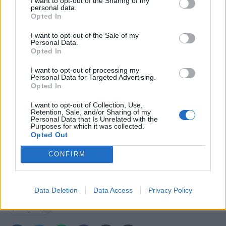
παίρνουν τον λόγο οι δήμαρχοι των μεγάλων κρητικών
I want to opt-out of the Sharing of my
personal data.
πόλεων σε μια συζήτηση για τον ρόλο της τοπικής
Opted In
ηγεσίας στην προσέλκυση επενδύσεων.
I want to opt-out of the Sale of my
Personal Data.
Opted In
Η πλούσια ατζέντα του συνεδρίου αποτυπώνει ένα
I want to opt-out of processing my
σαφές μήνυμα: η Κρήτη δεν αναζητά απλώς
Personal Data for Targeted Advertising.
Opted In
ανάπτυξη. Διεκδικεί μια νέα ταυτότητα, ως κόμβος
I want to opt-out of Collection, Use,
ενέργειας, μεταφορών, τεχνολογίας και στρατηγικών
Retention, Sale, and/or Sharing of my
Personal Data that Is Unrelated with the
υποδομών στο σταυροδρόμι τριών ηπείρων.
Purposes for which it was collected.
Opted Out
Ακολουθήστε το MotorOne.gr στο
CONFIRM
Google News
για άμεση και έγκυρη
ενημέρωση!
Data Deletion
Data Access
Privacy Policy
powergame.gr