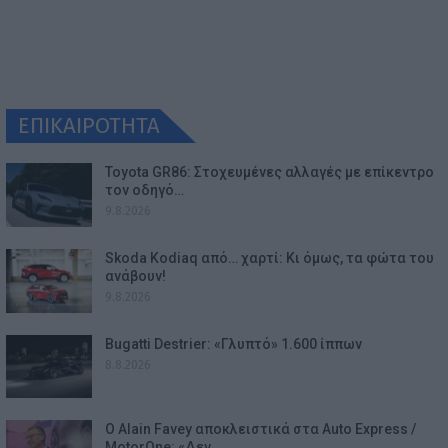
ΕΠΙΚΑΙΡΟΤΗΤΑ
Toyota GR86: Στοχευμένες αλλαγές με επίκεντρο
τον οδηγό…
9.8.2026
Skoda Kodiaq από… χαρτί: Κι όμως, τα φώτα του
ανάβουν!
9.8.2026
Bugatti Destrier: «Γλυπτό» 1.600 ίππων
8.8.2026
Ο Alain Favey αποκλειστικά στα Auto Express /
MotorOne: «Δεν…