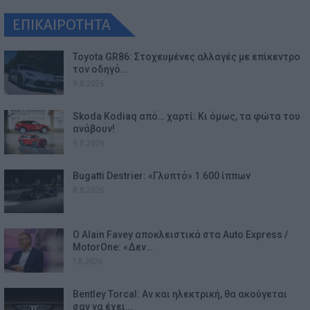
ΕΠΙΚΑΙΡΟΤΗΤΑ
Toyota GR86: Στοχευμένες αλλαγές με επίκεντρο
τον οδηγό…
9.8.2026
Skoda Kodiaq από… χαρτί: Κι όμως, τα φώτα του
ανάβουν!
9.8.2026
Bugatti Destrier: «Γλυπτό» 1.600 ίππων
8.8.2026
Ο Alain Favey αποκλειστικά στα Auto Express /
MotorOne: «Δεν…
7.8.2026
Bentley Torcal: Αν και ηλεκτρική, θα ακούγεται
σαν να έχει…