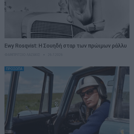
Ewy Rosqvist: Η Σουηδή σταρ των πρώιμων ράλλυ
ΦΑΜΠΡΊΤΣΙΟ ΛΑΖΆΚΙΣ
26.7.2026
ΠΡΟΣΩΠΑ