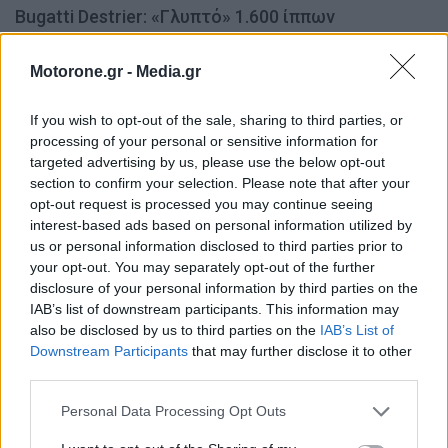
Bugatti Destrier: «Γλυπτό» 1.600 ίππων
ΝΊΚΟΣ ΝΑΟΎΜ
8.8.2026
Motorone.gr -
Media.gr
ΚΟΣΜΟΣ
If you wish to opt-out of the sale, sharing to third parties, or
processing of your personal or sensitive information for
targeted advertising by us, please use the below opt-out
section to confirm your selection. Please note that after your
opt-out request is processed you may continue seeing
interest-based ads based on personal information utilized by
us or personal information disclosed to third parties prior to
your opt-out. You may separately opt-out of the further
disclosure of your personal information by third parties on the
IAB’s list of downstream participants. This information may
also be disclosed by us to third parties on the
IAB’s List of
Ο Alain Favey αποκλειστικά στα Auto Express /
Downstream Participants
that may further disclose it to other
third parties.
MotorOne: «Δεν θα υπάρξει άλλο GTi…
PHIL MCNAMARA | AUTO EXPRESS
7.8.2026
Personal Data Processing Opt Outs