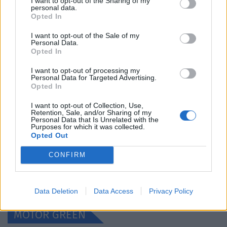
I want to opt-out of the Sharing of my
ΚΟΣΜΟΣ
personal data.
Opted In
I want to opt-out of the Sale of my
Personal Data.
Opted In
I want to opt-out of processing my
Personal Data for Targeted Advertising.
Opted In
I want to opt-out of Collection, Use,
Retention, Sale, and/or Sharing of my
Personal Data that Is Unrelated with the
Purposes for which it was collected.
Bentley Torcal: Αν και ηλεκτρική, θα ακούγεται
Opted Out
σαν να έχει V8 κινητήρα
CONFIRM
ΝΊΚΟΣ ΝΑΟΎΜ
7.8.2026
Data Deletion
Data Access
Privacy Policy
MOTOR GREEN