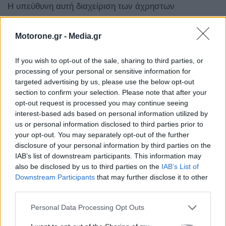
Η υπεύθυνη αυτή διαχείριση των άχρηστων
μεταλλικών δομών δεν συνιστά σε καμία περίπτωση
Motorone.gr -
Media.gr
υποβάθμιση ή απαξίωση της ιστορικής διαδρομής της
περιοχής. Αντίθετα, η ΔΕΗ, αναγνωρίζοντας το βαθύ
If you wish to opt-out of the sale, sharing to third parties, or
χρέος της απέναντι στην ιστορία της Δυτικής
processing of your personal or sensitive information for
targeted advertising by us, please use the below opt-out
Μακεδονίας και στους ανθρώπους της που
section to confirm your selection. Please note that after your
εργάστηκαν στα ορυχεία, σχεδιάζει τη δημιουργία ενός
opt-out request is processed you may continue seeing
interest-based ads based on personal information utilized by
Μουσείου Βιομηχανικής Κληρονομιάς στην περιοχή της
us or personal information disclosed to third parties prior to
your opt-out. You may separately opt-out of the further
Πτολεμαΐδας, όπως έχει ήδη ανακοινωθεί από τον
disclosure of your personal information by third parties on the
Απρίλιο του 2025 κατά την παρουσίαση του
IAB’s list of downstream participants. This information may
also be disclosed by us to third parties on the
IAB’s List of
επενδυτικού πλάνου ύψους €5,75 δισ. για τον
Downstream Participants
that may further disclose it to other
μετασχηματισμό της Δυτικής Μακεδονίας σε πράσινο
third parties.
ενεργειακό και τεχνολογικό κόμβο.
Personal Data Processing Opt Outs
Στο πλαίσιο αυτού του έργου, θα διατηρηθούν και θα