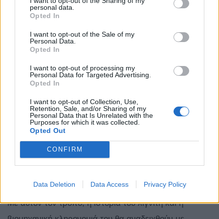
I want to opt-out of the Sharing of my
personal data.
αποκατασταθούν εμβληματικά βιομηχανικά κτίρια,
Opted In
πύργοι ψύξης, ιστορικές καμινάδες και εγκαταστάσεις
I want to opt-out of the Sale of my
Personal Data.
μεγάλης αρχιτεκτονικής και ιστορικής αξίας.
Opted In
I want to opt-out of processing my
Επιπλέον, συγκεκριμένα μηχανήματα και εξοπλισμός
Personal Data for Targeted Advertising.
Opted In
που έχουν χαρακτηριστεί ως κινητά βιομηχανικά
μνημεία θα συντηρηθούν και θα εκτεθούν στον χώρο
I want to opt-out of Collection, Use,
Retention, Sale, and/or Sharing of my
Personal Data that Is Unrelated with the
του μουσείου. Στο πλαίσιο αυτής της πρόνοιας, θα
Purposes for which it was collected.
Opted Out
διατηρηθούν και θα αναδειχθούν εμβληματικοί
εκσκαφείς, αντίστοιχοι με αυτούς που αποσύρθηκαν,
CONFIRM
οι οποίοι θα παραμείνουν στην περιοχή ως μόνιμα
εκθέματα.
Data Deletion
Data Access
Privacy Policy
Με αυτόν τον τρόπο, η ιστορία του λιγνίτη και η
βιομηχανική κληρονομιά του θα αναδειχθούν με