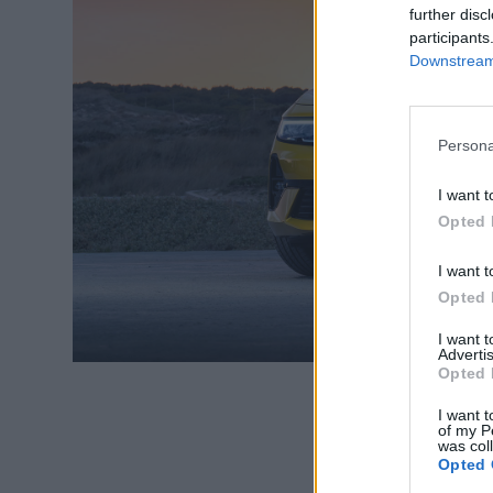
further disc
participants
Downstream 
Persona
I want t
Opted 
I want t
Opted 
I want 
Advertis
Opted 
I want t
of my P
was col
Opted 