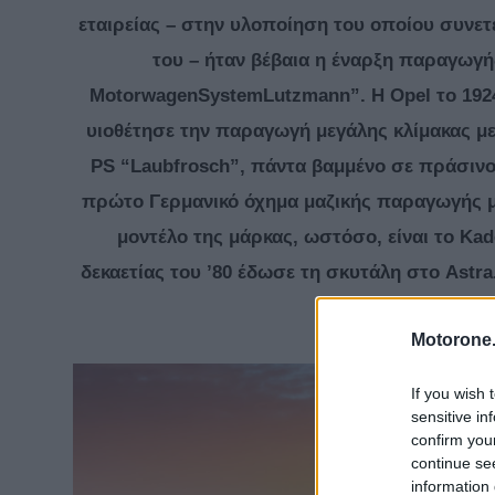
εταιρείας – στην υλοποίηση του οποίου συνετέ
του – ήταν βέβαια η έναρξη παραγωγής
MotorwagenSystemLutzmann”. Η Opel το 192
υιοθέτησε την παραγωγή μεγάλης κλίμακας με
PS “Laubfrosch”, πάντα βαμμένο σε πράσινο 
πρώτο Γερμανικό όχημα μαζικής παραγωγής με
μοντέλο της μάρκας, ωστόσο, είναι το Kad
δεκαετίας του ’80 έδωσε τη σκυτάλη στο Astra.
Motorone.
If you wish 
sensitive in
confirm you
continue se
information 