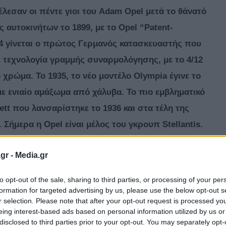
λεσαν οι πέντε γιοι του Adam Opel μετά το θάνατό
 αυτοκινήτων το 1899, με το Opel “Patent-
4 γίνεται ο πρώτος Γερμανός κατασκευαστής που
 τεχνολογία γραμμής συναρμολόγησης, με το 4/12
χρώμα. Το 1935, το νέο μοντέλο Olympia έγινε το
 ενιαίο αμάξωμα από χάλυβα. Το πιο εμβληματικό
ett που λανσαρίστηκε το 1936 και στα τέλη της
 Σήμερα η Opel είναι μέλος του γκρουπ Stellantis.
gr -
Media.gr
to opt-out of the sale, sharing to third parties, or processing of your per
formation for targeted advertising by us, please use the below opt-out s
r selection. Please note that after your opt-out request is processed y
eing interest-based ads based on personal information utilized by us or
disclosed to third parties prior to your opt-out. You may separately opt-