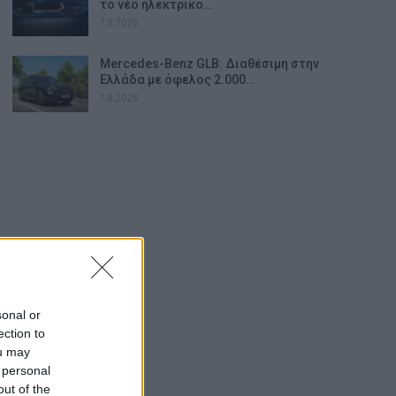
το νέο ηλεκτρικό…
7.8.2026
Mercedes-Benz GLB: Διαθέσιμη στην
Ελλάδα με όφελος 2.000…
7.8.2026
sonal or
ection to
ou may
 personal
out of the