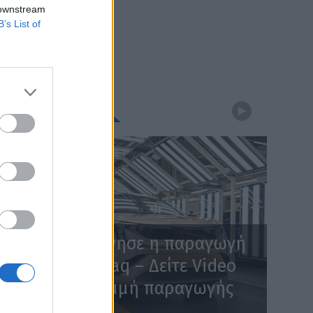
 downstream
B’s List of
WEBTV
Skoda: Ξεκίνησε η παραγωγή
του νέου Peaq – Δείτε Video
από τη γραμμή παραγωγής
WEB TV
6.8.2026