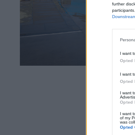
further disc
participants
Downstream 
Persona
I want t
Opted 
I want t
Opted 
I want 
Advertis
Opted 
I want t
of my P
was col
Opted 