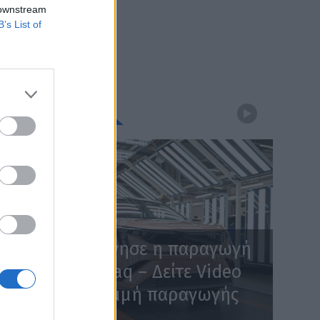
 downstream
B’s List of
WEBTV
Skoda: Ξεκίνησε η παραγωγή
του νέου Peaq – Δείτε Video
από τη γραμμή παραγωγής
WEB TV
6.8.2026