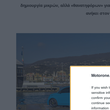
δημιουργία μικρών, αλλά «θανατηφόρων» για
ανήκει στον 
Motorone.
If you wish 
sensitive in
confirm you
continue se
information 