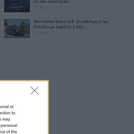
το νέο ηλεκτρικό…
7.8.2026
Mercedes-Benz GLB: Διαθέσιμη στην
Ελλάδα με όφελος 2.000…
7.8.2026
sonal or
ection to
ou may
 personal
out of the