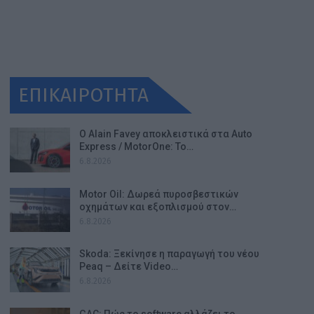
ΕΠΙΚΑΙΡΟΤΗΤΑ
Ο Alain Favey αποκλειστικά στα Auto
Express / MotorOne: Το…
6.8.2026
Motor Oil: Δωρεά πυροσβεστικών
οχημάτων και εξοπλισμού στον…
6.8.2026
Skoda: Ξεκίνησε η παραγωγή του νέου
Peaq – Δείτε Video…
6.8.2026
GAC: Πώς το software αλλάζει το