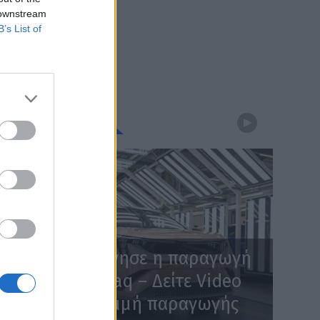
 downstream
B’s List of
WEBTV
Skoda: Ξεκίνησε η παραγωγή
του νέου Peaq – Δείτε Video
από τη γραμμή παραγωγής