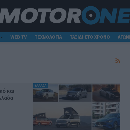
WEB TV
ΤΕΧΝΟΛΟΓΙΑ
ΤΑΞΙΔΙ ΣΤΟ ΧΡΟΝΟ
ΑΓΩΝ
ΕΛΛΑΔΑ
κό και
λλάδα