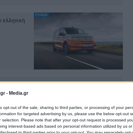
ΕΛΛΑΔΑ
ν ελληνική
και ένα van δικαιούται βραβείο για τη σχεδίασή
gr -
Media.gr
OM
26.6.2021
to opt-out of the sale, sharing to third parties, or processing of your per
formation for targeted advertising by us, please use the below opt-out s
r selection. Please note that after your opt-out request is processed y
eing interest-based ads based on personal information utilized by us or
disclosed to third parties prior to your opt-out. You may separately opt-