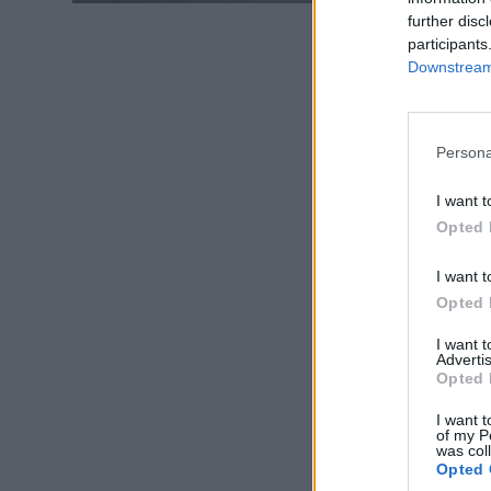
further disc
participants
Downstream 
Persona
I want t
Opted 
I want t
Opted 
I want 
Advertis
Opted 
I want t
of my P
was col
Opted 