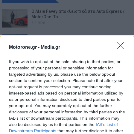
Ο Alain Favey αποκλειστικά στα Auto Express /
MotorOne: Το…
6.8.2026
Motor Oil: Δωρεά πυροσβεστικών οχημάτων και
εξοπλισμού στον…
Motorone.gr -
Media.gr
6.8.2026
If you wish to opt-out of the sale, sharing to third parties, or
Skoda: Ξεκίνησε η παραγωγή του νέου Peaq –
processing of your personal or sensitive information for
Δείτε Video…
targeted advertising by us, please use the below opt-out
6.8.2026
section to confirm your selection. Please note that after your
opt-out request is processed you may continue seeing
GAC: Πώς το software αλλάζει το αυτοκίνητο του
interest-based ads based on personal information utilized by
μέλλοντος…
us or personal information disclosed to third parties prior to
6.8.2026
your opt-out. You may separately opt-out of the further
disclosure of your personal information by third parties on the
Mercedes-AMG GT 53 4-Door Coupe: Το αμιγώς
IAB’s list of downstream participants. This information may
ηλεκτρικό GT με…
also be disclosed by us to third parties on the
IAB’s List of
6.8.2026
Downstream Participants
that may further disclose it to other