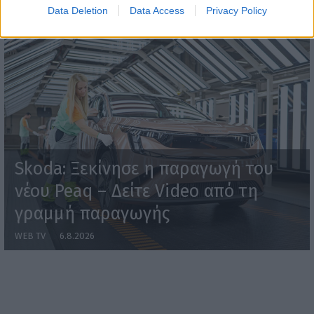
Data Deletion
Data Access
Privacy Policy
Skoda: Ξεκίνησε η παραγωγή του
νέου Peaq – Δείτε Video από τη
γραμμή παραγωγής
WEB TV
6.8.2026