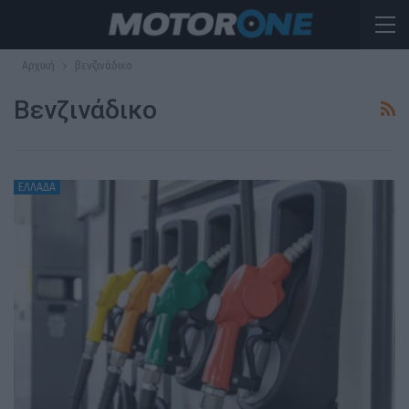
Αρχική
βενζινάδικο
Βενζινάδικο
ΕΛΛΑΔΑ