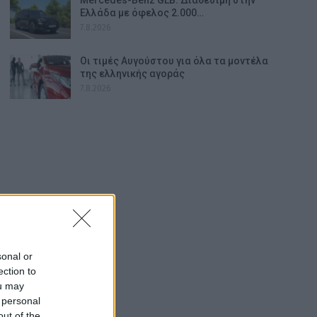
Ελλάδα με όφελος 2.000…
7.8.2026
Οι τιμές Αυγούστου για όλα τα μοντέλα
της ελληνικής αγοράς
7.8.2026
sonal or
ection to
ou may
 personal
out of the