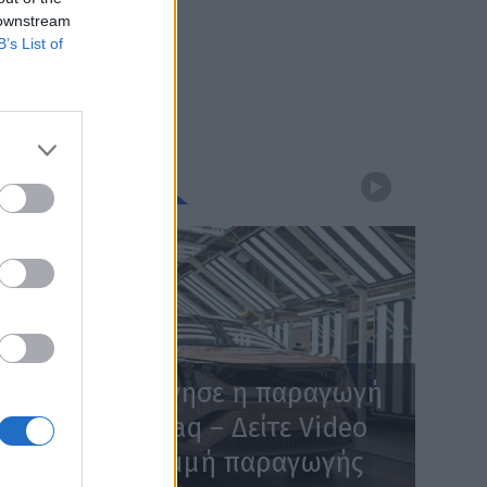
 downstream
B’s List of
WEBTV
Skoda: Ξεκίνησε η παραγωγή
του νέου Peaq – Δείτε Video
από τη γραμμή παραγωγής