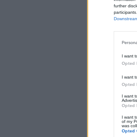
further disc
participants
Downstream 
Persona
I want t
Opted 
I want t
Opted 
I want 
Advertis
Opted 
I want t
of my P
was col
Opted 