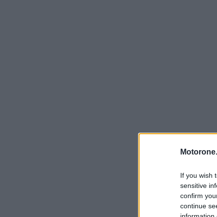
Motorone.
If you wish 
sensitive in
confirm you
continue se
information 