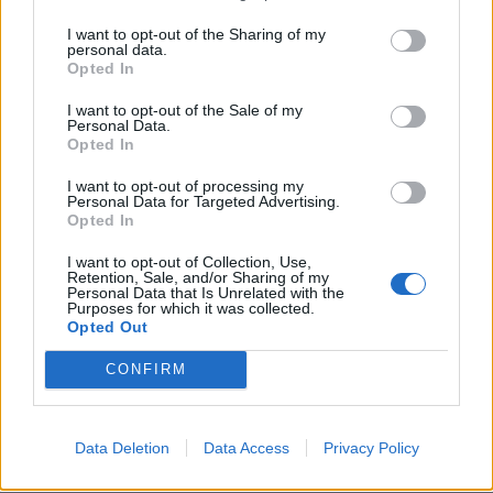
I want to opt-out of the Sharing of my
personal data.
Opted In
I want to opt-out of the Sale of my
Personal Data.
Opted In
I want to opt-out of processing my
Personal Data for Targeted Advertising.
Opted In
I want to opt-out of Collection, Use,
Retention, Sale, and/or Sharing of my
Personal Data that Is Unrelated with the
Purposes for which it was collected.
Opted Out
ΕΠΙΚΑΙΡΟΤΗΤΑ
CONFIRM
GAC: Πώς το software αλλάζει το αυτοκίνητο του
μέλλοντος…
Data Deletion
Data Access
Privacy Policy
6.8.2026