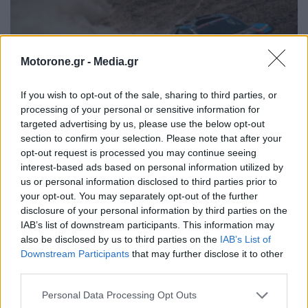
Motorone.gr -
Media.gr
If you wish to opt-out of the sale, sharing to third parties, or
processing of your personal or sensitive information for
targeted advertising by us, please use the below opt-out
section to confirm your selection. Please note that after your
opt-out request is processed you may continue seeing
Ράλλυ Ντακάρ ΕΔ10: O Lategan «προσπερνά»
interest-based ads based on personal information utilized by
us or personal information disclosed to third parties prior to
ξανά τον Al-Rajhi, o Roma ταχύτερος
your opt-out. You may separately opt-out of the further
disclosure of your personal information by third parties on the
ΦΑΜΠΡΊΤΣΙΟ ΛΑΖΆΚΙΣ
15.1.2025
IAB’s list of downstream participants. This information may
also be disclosed by us to third parties on the
IAB’s List of
ΠΑΛΑΙΌΤΕΡΑ ΆΡΘΡΑ
Downstream Participants
that may further disclose it to other
third parties.
Personal Data Processing Opt Outs