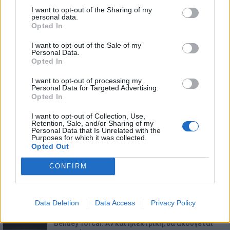
I want to opt-out of the Sharing of my
personal data.
Opted In
I want to opt-out of the Sale of my
Personal Data.
Opted In
I want to opt-out of processing my
Personal Data for Targeted Advertising.
Opted In
I want to opt-out of Collection, Use,
Retention, Sale, and/or Sharing of my
Personal Data that Is Unrelated with the
Purposes for which it was collected.
Opted Out
ΕΠΙΚΑΙΡΟΤΗΤΑ
CONFIRM
Ο Alain Favey αποκλειστικά στα Auto Express /
MotorOne: «Δεν…
7.8.2026
Data Deletion
Data Access
Privacy Policy
Bentley Torcal: Αν και ηλεκτρική, θα ακούγεται