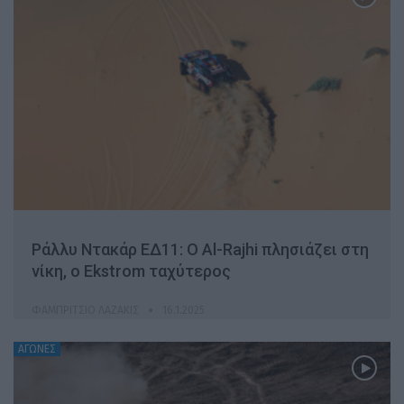
Ράλλυ Ντακάρ ΕΔ11: O Al-Rajhi πλησιάζει στη
νίκη, ο Ekstrom ταχύτερος
ΦΑΜΠΡΊΤΣΙΟ ΛΑΖΆΚΙΣ
16.1.2025
ΑΓΩΝΕΣ