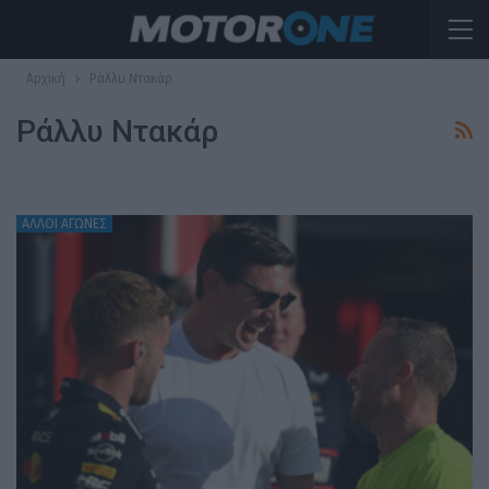
Αρχική
Ράλλυ Ντακάρ
Ράλλυ Ντακάρ
ΆΛΛΟΙ ΑΓΏΝΕΣ