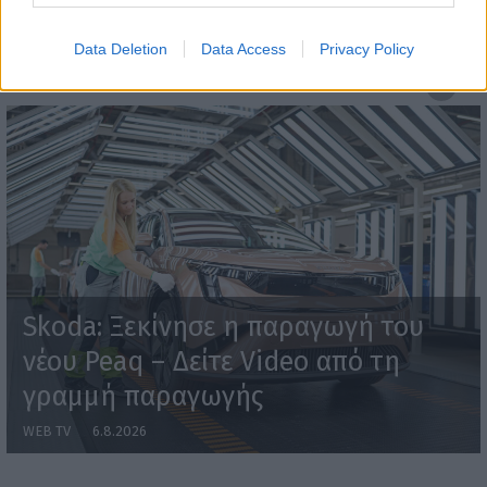
Data Deletion
Data Access
Privacy Policy
WEBTV
Skoda: Ξεκίνησε η παραγωγή του
νέου Peaq – Δείτε Video από τη
γραμμή παραγωγής
WEB TV
6.8.2026