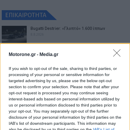
ΕΠΙΚΑΙΡΟΤΗΤΑ
Bugatti Destrier: «Γλυπτό» 1.600 ίππων
8.8.2026
Ο Alain Favey αποκλειστικά στα Auto Express /
Motorone.gr -
Media.gr
MotorOne: «Δεν…
7.8.2026
If you wish to opt-out of the sale, sharing to third parties, or
processing of your personal or sensitive information for
Bentley Torcal: Αν και ηλεκτρική, θα ακούγεται
targeted advertising by us, please use the below opt-out
σαν να έχει…
section to confirm your selection. Please note that after your
7.8.2026
opt-out request is processed you may continue seeing
interest-based ads based on personal information utilized by
Ford Fathom: Αυτό είναι το όνομα για το νέο
us or personal information disclosed to third parties prior to
ηλεκτρικό…
your opt-out. You may separately opt-out of the further
7.8.2026
disclosure of your personal information by third parties on the
IAB’s list of downstream participants. This information may
Mercedes-Benz GLB: Διαθέσιμη στην Ελλάδα με
also be disclosed by us to third parties on the
IAB’s List of