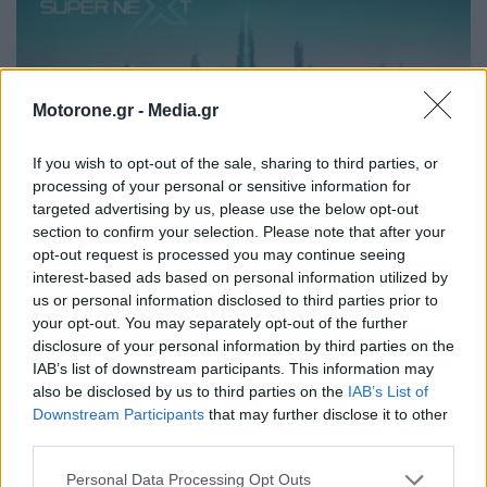
Motorone.gr -
Media.gr
If you wish to opt-out of the sale, sharing to third parties, or
processing of your personal or sensitive information for
targeted advertising by us, please use the below opt-out
section to confirm your selection. Please note that after your
opt-out request is processed you may continue seeing
Omoda & Jaecoo International User Summit
interest-based ads based on personal information utilized by
2025: Ταξιδεύουμε στην Κίνα και γνωρίζουμε
us or personal information disclosed to third parties prior to
όλα τα νέα…
your opt-out. You may separately opt-out of the further
disclosure of your personal information by third parties on the
ΝΊΚΟΣ ΝΑΟΎΜ
15.10.2025
IAB’s list of downstream participants. This information may
also be disclosed by us to third parties on the
IAB’s List of
Downstream Participants
that may further disclose it to other
ΠΑΛΑΙΌΤΕΡΑ ΆΡΘΡΑ
third parties.
Personal Data Processing Opt Outs