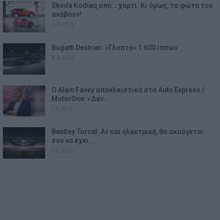
Skoda Kodiaq από… χαρτί: Κι όμως, τα φώτα του
ανάβουν!
9.8.2026
Bugatti Destrier: «Γλυπτό» 1.600 ίππων
8.8.2026
Ο Alain Favey αποκλειστικά στα Auto Express /
MotorOne: «Δεν…
7.8.2026
Bentley Torcal: Αν και ηλεκτρική, θα ακούγεται
σαν να έχει…
7.8.2026