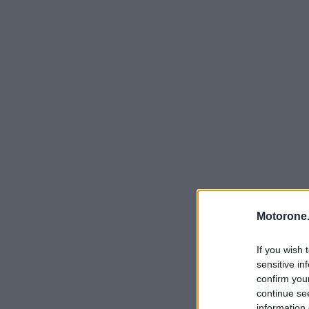
Motorone.
If you wish 
sensitive in
confirm you
continue se
information 