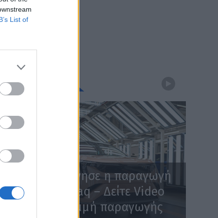
 downstream
B’s List of
WEBTV
Skoda: Ξεκίνησε η παραγωγή
του νέου Peaq – Δείτε Video
από τη γραμμή παραγωγής