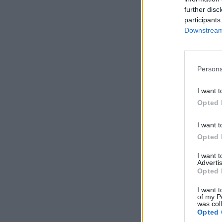
further disc
participants
Downstream 
Persona
I want t
Opted 
I want t
Opted 
I want 
Advertis
Opted 
I want t
of my P
was col
Opted 