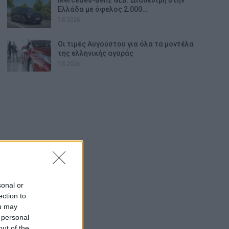
Ελλάδα με όφελος 2.000…
7.8.2026
Οι τιμές Αυγούστου για όλα τα μοντέλα
της ελληνικής αγοράς
7.8.2026
sonal or
ection to
ou may
 personal
out of the