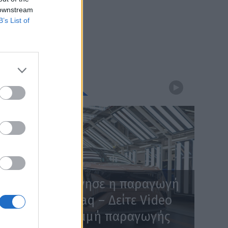
 downstream
B’s List of
WEBTV
Skoda: Ξεκίνησε η παραγωγή
του νέου Peaq – Δείτε Video
από τη γραμμή παραγωγής