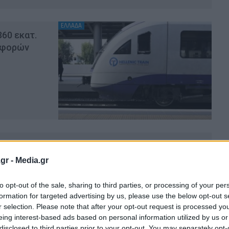
ΕΛΛΑΔΑ
360 εκατ.
αφορών
ic Train: Έκτακτα δρομολόγια στο τρένο του
 τις ημέρες του Πάσχα
gr -
Media.gr
ΑΟΎΜ
2.4.2025
to opt-out of the sale, sharing to third parties, or processing of your per
formation for targeted advertising by us, please use the below opt-out s
r selection. Please note that after your opt-out request is processed y
eing interest-based ads based on personal information utilized by us or
disclosed to third parties prior to your opt-out. You may separately opt-