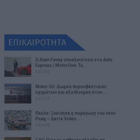
ΕΠΙΚΑΙΡΟΤΗΤΑ
Ο Alain Favey αποκλειστικά στα Auto
Express / MotorOne: Το…
6.8.2026
Motor Oil: Δωρεά πυροσβεστικών
οχημάτων και εξοπλισμού στον…
6.8.2026
Skoda: Ξεκίνησε η παραγωγή του νέου
Peaq – Δείτε Video…
6.8.2026
GAC: Πώς το software αλλάζει το