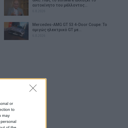
αυτοκίνητο του μέλλοντος…
6.8.2026
Mercedes-AMG GT 53 4-Door Coupe: Το
αμιγώς ηλεκτρικό GT με…
6.8.2026
sonal or
ection to
ou may
 personal
out of the