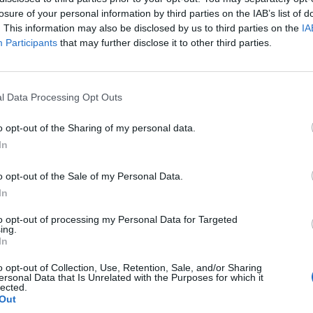
losure of your personal information by third parties on the IAB’s list of
ΕΛΛΑΔΑ
. This information may also be disclosed by us to third parties on the
IA
ρομολόγια
Participants
that may further disclose it to other third parties.
l Data Processing Opt Outs
o opt-out of the Sharing of my personal data.
In
o opt-out of the Sale of my Personal Data.
ic Train: Ακυρώσεις και τροποποιήσεις
In
ογίων εξαιτίας 6ωρης απεργίας σήμερα Τρίτη
to opt-out of processing my Personal Data for Targeted
ing.
OM
24.9.2024
In
o opt-out of Collection, Use, Retention, Sale, and/or Sharing
ersonal Data that Is Unrelated with the Purposes for which it
lected.
Out