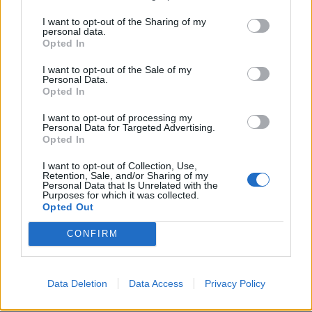
I want to opt-out of the Sharing of my
personal data.
Opted In
I want to opt-out of the Sale of my
Personal Data.
Opted In
I want to opt-out of processing my
Personal Data for Targeted Advertising.
Opted In
I want to opt-out of Collection, Use,
Retention, Sale, and/or Sharing of my
Personal Data that Is Unrelated with the
Purposes for which it was collected.
Opted Out
ΕΠΙΚΑΙΡΟΤΗΤΑ
CONFIRM
Ο Alain Favey αποκλειστικά στα Auto Express /
MotorOne: «Δεν…
Data Deletion
Data Access
Privacy Policy
7.8.2026