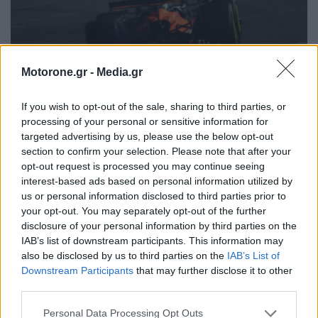
Motorone.gr -
Media.gr
If you wish to opt-out of the sale, sharing to third parties, or
processing of your personal or sensitive information for
targeted advertising by us, please use the below opt-out
section to confirm your selection. Please note that after your
opt-out request is processed you may continue seeing
interest-based ads based on personal information utilized by
F1: H αιτιολόγηση της McLaren για το διπλό
us or personal information disclosed to third parties prior to
αποκλεισμό από το GP Λας Βέγκας
your opt-out. You may separately opt-out of the further
disclosure of your personal information by third parties on the
ΦΑΜΠΡΊΤΣΙΟ ΛΑΖΆΚΙΣ
23.11.2025
IAB’s list of downstream participants. This information may
also be disclosed by us to third parties on the
IAB’s List of
Downstream Participants
that may further disclose it to other
ΠΑΛΑΙΌΤΕΡΑ ΆΡΘΡΑ
third parties.
Personal Data Processing Opt Outs