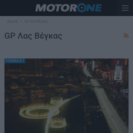
Αρχική
GP Λας Βέγκας
GP Λας Βέγκας
FORMULA 1