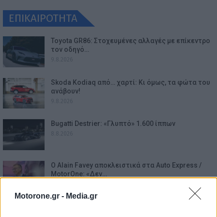
ΕΠΙΚΑΙΡΟΤΗΤΑ
Toyota GR86: Στοχευμένες αλλαγές με επίκεντρο
τον οδηγό…
9.8.2026
Skoda Kodiaq από… χαρτί: Κι όμως, τα φώτα του
ανάβουν!
9.8.2026
Bugatti Destrier: «Γλυπτό» 1.600 ίππων
8.8.2026
Ο Alain Favey αποκλειστικά στα Auto Express /
MotorOne: «Δεν…
7.8.2026
Motorone.gr -
Media.gr
Bentley Torcal: Αν και ηλεκτρική, θα ακούγεται
σαν να έχει…