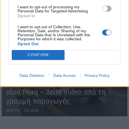
I want to opt-out of processing my
Personal Data for Targeted Advertising.
WEBTV
Opted In
I want to opt-out of Collection, Use,
Retention, Sale, and/or Sharing of my
Personal Data that Is Unrelated with the
Purposes for which it was collected.
Opted Out
CONFIRM
Data Deletion
Data Access
Privacy Policy
Skoda: Ξεκίνησε η παραγωγή του
νέου Peaq – Δείτε Video από τη
γραμμή παραγωγής
WEB TV
6.8.2026